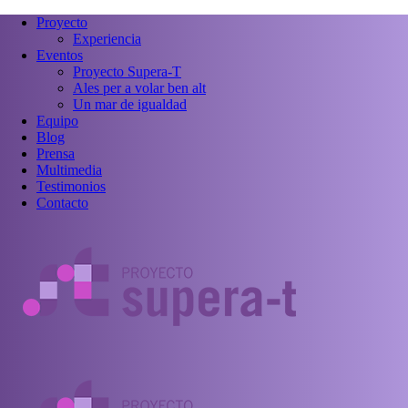
Proyecto
Experiencia
Eventos
Proyecto Supera-T
Ales per a volar ben alt
Un mar de igualdad
Equipo
Blog
Prensa
Multimedia
Testimonios
Contacto