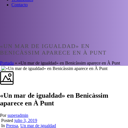
Contacto
«UN MAR DE IGUALDAD» EN
BENICÀSSIM APARECE EN À PUNT
Portada
»
«Un mar de igualdad» en Benicàssim aparece en À Punt
«Un mar de igualdad» en Benicàssim
aparece en À Punt
Por
superadmin
Posted
julio 3, 2019
In
Prensa
,
Un mar de igualdad