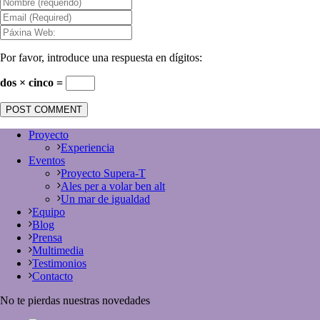
Por favor, introduce una respuesta en dígitos:
dos × cinco =
Proyecto
Experiencia
Eventos
Proyecto Supera-T
Ales per a volar ben alt
Un mar de igualdad
Equipo
Blog
Prensa
Multimedia
Testimonios
Contacto
No te pierdas nuestras novedades