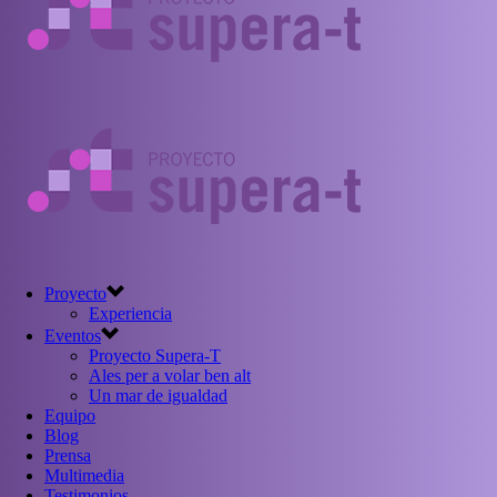
Proyecto
Experiencia
Eventos
Proyecto Supera-T
Ales per a volar ben alt
Un mar de igualdad
Equipo
Blog
Prensa
Multimedia
Testimonios